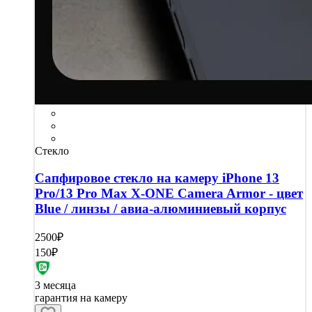
Стекло
Сапфировое стекло на камеру iPhone 13
Pro/13 Pro Max X-ONE Camera Armor - цвет
Blue / линзы / авиа-алюминиевый корпус
2500₽
150₽
3 месяца
гарантия на камеру