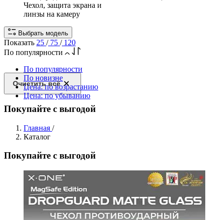
Чехол, защита экрана и
линзы на камеру
Выбрать модель
Показать
25
/
75
/
120
По популярности
По популярности
По новизне
Очистить всё
Цена: по возрастанию
Цена: по убыванию
Покупайте с выгодой
Главная
/
Каталог
Покупайте с выгодой