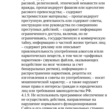
расовой, религиозной, этнической ненависти или
вражды, пропагандирует фашизм или идеологию
расового превосходства; – содержит
экстремистские материалы; – пропагандирует
преступную деятельность или содержит советы,
инструкции или руководства по совершению
преступных действий; – содержит информацию
ограниченного доступа, включая, но не
ограничиваясь, государственную и коммерческую
тайну, информацию о частной жизни третьих лиц;
– содержит рекламу или описывает
привлекательность употребления алкоголя и/или
наркотических веществ, в том числе «цифровых
наркотиков» (звуковых файлов, оказывающих
воздействие на мозг человека за счет
бинауральных ритмов), информацию о
распространении наркотиков, рецепты их
изготовления и советы по употреблению; – носит
мошеннический характер; – а также нарушает
иные права и интересы граждан и юридических
лиц или требования законодательства РФ.
4.1.9. Не использовать программное обеспечение и
не осуществлять действия, направленные на
нарушение нормального функционирования
Сайта и его сервисов или персональных страниц