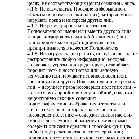
целях, не соответствующих целям создания Сайта.
4.1.6. Не размещать в Профиле информацию и
объекты (включая ссылки на них), которые могут
нарушать права и интересы других лиц.
4.1.7. Не регистрироваться в качестве
Пользователя от имени или вместо другого лица
или регистрировать группу (объединение) лиц
или юридическое лицо/индивидуального
предпринимателя в качестве Пользователя.
4.1.8. Не загружать, не хранить, не публиковать, не
распространять любую информацию, которая:
– содержит угрозы, дискредитирует, оскорбляет,
порочит честь и достоинство или деловую
репутацию или нарушает неприкосновенность
частной жизни других Пользователей или третьих
лиц; – нарушает права несовершеннолетних лиц; –
является вульгарной или непристойной, содержит
нецензурную лексику, содержит
порнографические изображения и тексты или
сцены сексуального характера с участием
несовершеннолетних; – содержит сцены насилия
либо бесчеловечного обращения с животными; –
содержит описание средств и способов суицида,
любое подстрекательство к его совершению; –
пропагандирует и/или способствует разжиганию