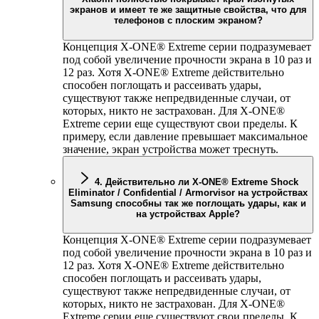
экранов и имеет те же защитные свойства, что для
телефонов с плоским экраном?
Концепция
X-ONE
® Extreme серии подразумевает
под собой увеличение прочности экрана в 10 раз и
12 раз. Хотя
X-ONE
® Extreme действительно
способен поглощать и рассеивать удары,
существуют также непредвиденные случаи, от
которых, никто не застрахован. Для
X-ONE
®
Extreme серии еще существуют свои пределы. К
примеру, если давление превышает максимальное
значение, экран устройства может треснуть.
4. Действительно ли
X-ONE
® Extreme Shock
Eliminator / Confidential / Armorvisor на устройствах
Samsung способны так же поглощать удары, как и
на устройствах Apple?
Концепция
X-ONE
® Extreme серии подразумевает
под собой увеличение прочности экрана в 10 раз и
12 раз. Хотя
X-ONE
® Extreme действительно
способен поглощать и рассеивать удары,
существуют также непредвиденные случаи, от
которых, никто не застрахован. Для
X-ONE
®
Extreme серии еще существуют свои пределы. К