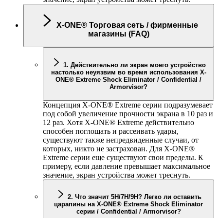
X-ONE
® Торговая сеть / фирменные
магазины (FAQ)
1. Действительно ли экран моего устройство
настолько неуязвим во время использования
X-
ONE
® Extreme Shock Eliminator / Confidential /
Armorvisor?
Концепция
X-ONE
® Extreme серии подразумевает
под собой увеличение прочности экрана в 10 раз и
12 раз. Хотя
X-ONE
® Extreme действительно
способен поглощать и рассеивать удары,
существуют также непредвиденные случаи, от
которых, никто не застрахован. Для
X-ONE
®
Extreme серии еще существуют свои пределы. К
примеру, если давление превышает максимальное
значение, экран устройства может треснуть.
2. Что значит 5H/7H/9H? Легко ли оставить
царапины на
X-ONE
® Extreme Shock Eliminator
серии / Confidential / Armorvisor?