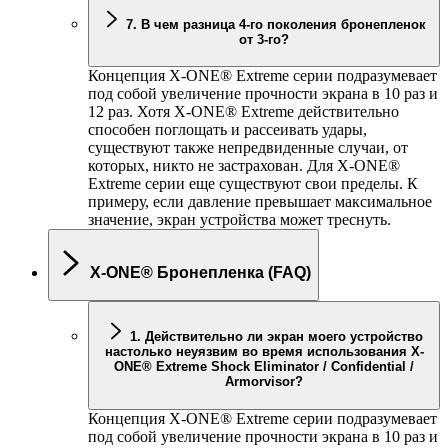
7. В чем разница 4-го поколения бронепленок
от 3-го?
Концепция
X-ONE
® Extreme серии подразумевает
под собой увеличение прочности экрана в 10 раз и
12 раз. Хотя
X-ONE
® Extreme действительно
способен поглощать и рассеивать удары,
существуют также непредвиденные случаи, от
которых, никто не застрахован. Для
X-ONE
®
Extreme серии еще существуют свои пределы. К
примеру, если давление превышает максимальное
значение, экран устройства может треснуть.
X-ONE
® Бронепленка (FAQ)
1. Действительно ли экран моего устройство
настолько неуязвим во время использования
X-
ONE
® Extreme Shock Eliminator / Confidential /
Armorvisor?
Концепция
X-ONE
® Extreme серии подразумевает
под собой увеличение прочности экрана в 10 раз и