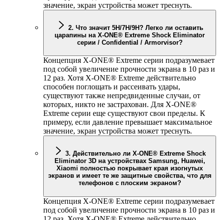
значение, экран устройства может треснуть.
2. Что значит 5H/7H/9H? Легко ли оставить
царапины на
X-ONE
® Extreme Shock Eliminator
серии / Confidential / Armorvisor?
Концепция
X-ONE
® Extreme серии подразумевает
под собой увеличение прочности экрана в 10 раз и
12 раз. Хотя
X-ONE
® Extreme действительно
способен поглощать и рассеивать удары,
существуют также непредвиденные случаи, от
которых, никто не застрахован. Для
X-ONE
®
Extreme серии еще существуют свои пределы. К
примеру, если давление превышает максимальное
значение, экран устройства может треснуть.
3. Действительно ли
X-ONE
® Extreme Shock
Eliminator 3D на устройствах Samsung, Huawei,
Xiaomi полностью покрывает края изогнутых
экранов и имеет те же защитные свойства, что для
телефонов с плоским экраном?
Концепция
X-ONE
® Extreme серии подразумевает
под собой увеличение прочности экрана в 10 раз и
12 раз. Хотя
X-ONE
® Extreme действительно