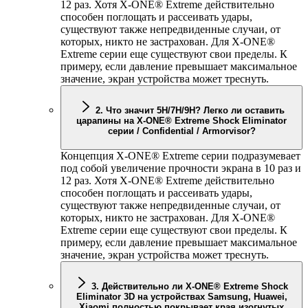
12 раз. Хотя
X-ONE
® Extreme действительно
способен поглощать и рассеивать удары,
существуют также непредвиденные случаи, от
которых, никто не застрахован. Для
X-ONE
®
Extreme серии еще существуют свои пределы. К
примеру, если давление превышает максимальное
значение, экран устройства может треснуть.
2. Что значит 5H/7H/9H? Легко ли оставить
царапины на
X-ONE
® Extreme Shock Eliminator
серии / Confidential / Armorvisor?
Концепция
X-ONE
® Extreme серии подразумевает
под собой увеличение прочности экрана в 10 раз и
12 раз. Хотя
X-ONE
® Extreme действительно
способен поглощать и рассеивать удары,
существуют также непредвиденные случаи, от
которых, никто не застрахован. Для
X-ONE
®
Extreme серии еще существуют свои пределы. К
примеру, если давление превышает максимальное
значение, экран устройства может треснуть.
3. Действительно ли
X-ONE
® Extreme Shock
Eliminator 3D на устройствах Samsung, Huawei,
Xiaomi полностью покрывает края изогнутых