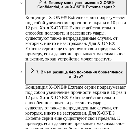
6. Почему мне нужен именно
X-ONE
®
Confidential, а не
X-ONE
® Extreme серия?
Концепция
X-ONE
® Extreme серии подразумевает
под собой увеличение прочности экрана в 10 раз и
12 раз. Хотя
X-ONE
® Extreme действительно
способен поглощать и рассеивать удары,
существуют также непредвиденные случаи, от
которых, никто не застрахован. Для
X-ONE
®
Extreme серии еще существуют свои пределы. К
примеру, если давление превышает максимальное
значение, экран устройства может треснуть.
7. В чем разница 4-го поколения бронепленок
от 3-го?
Концепция
X-ONE
® Extreme серии подразумевает
под собой увеличение прочности экрана в 10 раз и
12 раз. Хотя
X-ONE
® Extreme действительно
способен поглощать и рассеивать удары,
существуют также непредвиденные случаи, от
которых, никто не застрахован. Для
X-ONE
®
Extreme серии еще существуют свои пределы. К
примеру, если давление превышает максимальное
значение, экран устройства может треснуть.