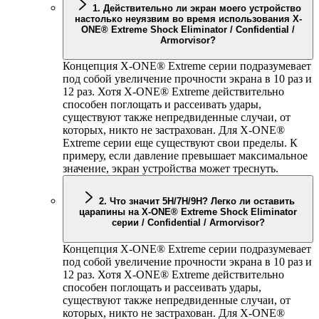
1. Действительно ли экран моего устройство
настолько неуязвим во время использования
X-
ONE
® Extreme Shock Eliminator / Confidential /
Armorvisor?
Концепция
X-ONE
® Extreme серии подразумевает
под собой увеличение прочности экрана в 10 раз и
12 раз. Хотя
X-ONE
® Extreme действительно
способен поглощать и рассеивать удары,
существуют также непредвиденные случаи, от
которых, никто не застрахован. Для
X-ONE
®
Extreme серии еще существуют свои пределы. К
примеру, если давление превышает максимальное
значение, экран устройства может треснуть.
2. Что значит 5H/7H/9H? Легко ли оставить
царапины на
X-ONE
® Extreme Shock Eliminator
серии / Confidential / Armorvisor?
Концепция
X-ONE
® Extreme серии подразумевает
под собой увеличение прочности экрана в 10 раз и
12 раз. Хотя
X-ONE
® Extreme действительно
способен поглощать и рассеивать удары,
существуют также непредвиденные случаи, от
которых, никто не застрахован. Для
X-ONE
®