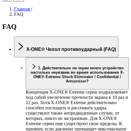
Главная
/
FAQ
FAQ
X-ONE
® Чехол противоударный (FAQ)
1. Действительно ли экран моего устройство
настолько неуязвим во время использования
X-
ONE
® Extreme Shock Eliminator / Confidential /
Armorvisor?
Концепция
X-ONE
® Extreme серии подразумевает
под собой увеличение прочности экрана в 10 раз и
12 раз. Хотя
X-ONE
® Extreme действительно
способен поглощать и рассеивать удары,
существуют также непредвиденные случаи, от
которых, никто не застрахован. Для
X-ONE
®
Extreme серии еще существуют свои пределы. К
примеру, если давление превышает максимальное