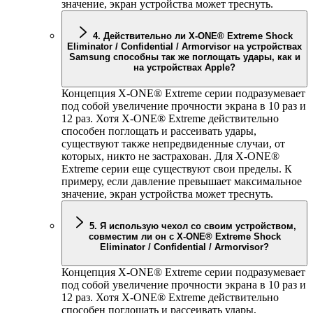
значение, экран устройства может треснуть.
4. Действительно ли
X-ONE
® Extreme Shock
Eliminator / Confidential / Armorvisor на устройствах
Samsung способны так же поглощать удары, как и
на устройствах Apple?
Концепция
X-ONE
® Extreme серии подразумевает
под собой увеличение прочности экрана в 10 раз и
12 раз. Хотя
X-ONE
® Extreme действительно
способен поглощать и рассеивать удары,
существуют также непредвиденные случаи, от
которых, никто не застрахован. Для
X-ONE
®
Extreme серии еще существуют свои пределы. К
примеру, если давление превышает максимальное
значение, экран устройства может треснуть.
5. Я использую чехол со своим устройством,
совместим ли он с
X-ONE
® Extreme Shock
Eliminator / Confidential / Armorvisor?
Концепция
X-ONE
® Extreme серии подразумевает
под собой увеличение прочности экрана в 10 раз и
12 раз. Хотя
X-ONE
® Extreme действительно
способен поглощать и рассеивать удары,