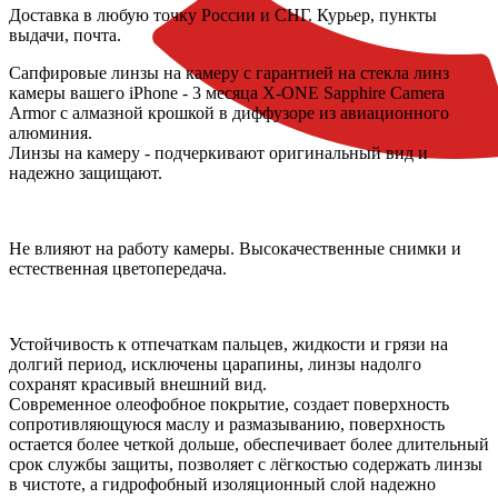
Доставка
в любую точку России и СНГ. Курьер, пункты
выдачи, почта.
Сапфировые линзы на камеру с гарантией на стекла линз
камеры вашего iPhone - 3 месяца X-ONE Sapphire Camera
Armor с алмазной крошкой в диффузоре из авиационного
алюминия.
Линзы на камеру - подчеркивают оригинальный вид и
надежно защищают.
Не влияют на работу камеры. Высокачественные снимки и
естественная цветопередача.
Устойчивость к отпечаткам пальцев, жидкости и грязи на
долгий период, исключены царапины, линзы надолго
сохранят красивый внешний вид.
Современное олеофобное покрытие, создает поверхность
сопротивляющуюся маслу и размазыванию, поверхность
остается более четкой дольше, обеспечивает более длительный
срок службы защиты, позволяет с лёгкостью содержать линзы
в чистоте, а гидрофобный изоляционный слой надежно