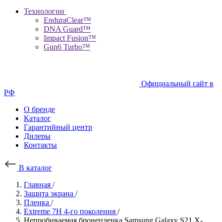
Технологии
EnduraClear™
DNA Guard™
Impact Fusion™
Gun6 Turbo™
Официальный сайт в
РФ
О бренде
Каталог
Гарантийный центр
Дилеры
Контакты
В каталог
Главная
/
Защита экрана
/
Пленка
/
Extreme 7H 4-го поколения
/
Непробиваемая бронепленка Samsung Galaxy S21
X-