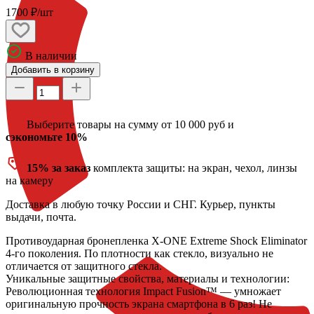
1700 ₽/шт
В наличии
Добавить в корзину
Выберите товары на сумму от 10 000 руб и
сэкономьте 10%
15% за заказ
комплекта защиты: на экран, чехол, линзы
на камеру
Доставка
в любую точку России и СНГ. Курьер, пункты
выдачи, почта.
Противоударная бронепленка X-ONE Extreme Shock Eliminator
4-го поколения. По плотности как стекло, визуально не
отличается от защитного стекла.
Уникальные защитные свойства, материалы и технологии:
Революционная технология Impact Fusion™ — умножает
оригинальную прочность экрана смартфона в 6 раз! Не