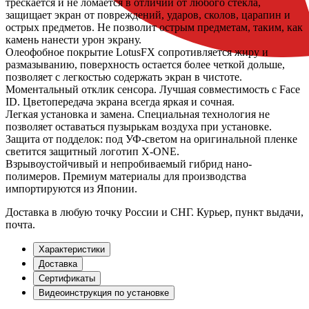
трескается и не ломается в отличии от любого стекла,
защищает экран от повреждений, ударов, сколов, царапин и
острых предметов. Не позволит острым предметам, таким, как
камень нанести урон экрану.
Олеофобное покрытие LotusFX сопротивляется жиру и
размазыванию, поверхность остается более четкой дольше,
позволяет с легкостью содержать экран в чистоте.
Моментальный отклик сенсора. Лучшая совместимость с Face
ID. Цветопередача экрана всегда яркая и сочная.
Легкая установка и замена. Специальная технология не
позволяет оставаться пузырькам воздуха при установке.
Защита от подделок: под УФ-светом на оригинальной пленке
светится защитный логотип X-ONE.
Взрывоустойчивый и непробиваемый гибрид нано-
полимеров. Премиум материалы для производства
импортируются из Японии.
Доставка
в любую точку России и СНГ. Курьер, пункт выдачи,
почта.
Характеристики
Доставка
Сертификаты
Видеоинструкция по установке