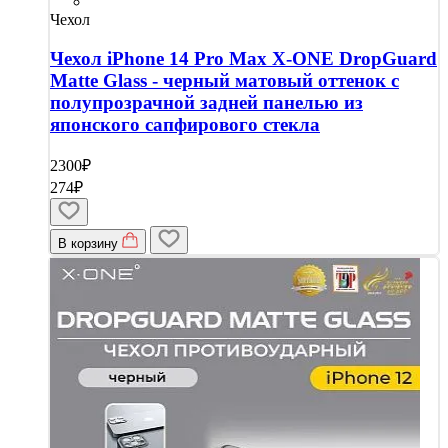
Чехол
Чехол iPhone 14 Pro Max X-ONE DropGuard
Matte Glass - черный матовый оттенок с
полупрозрачной задней панелью из
японского сапфирового стекла
2300₽
274₽
В корзину