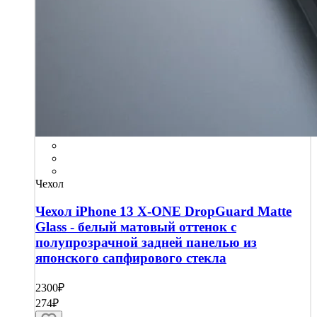
Чехол
Чехол iPhone 13 X-ONE DropGuard Matte
Glass - белый матовый оттенок с
полупрозрачной задней панелью из
японского сапфирового стекла
2300₽
274₽