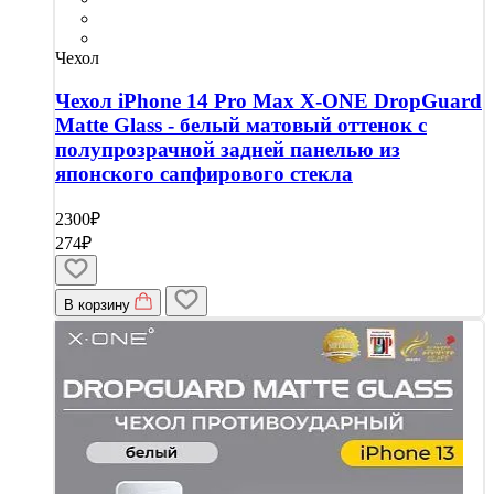
Чехол
Чехол iPhone 14 Pro Max X-ONE DropGuard
Matte Glass - белый матовый оттенок с
полупрозрачной задней панелью из
японского сапфирового стекла
2300₽
274₽
В корзину