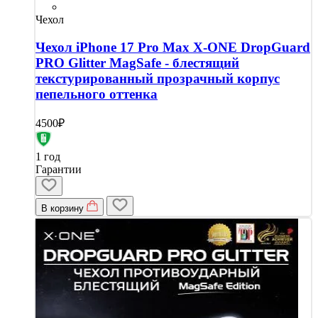
Чехол
Чехол iPhone 17 Pro Max X-ONE DropGuard
PRO Glitter MagSafe - блестящий
текстурированный прозрачный корпус
пепельного оттенка
4500₽
1 год
Гарантии
В корзину