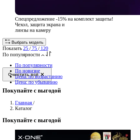
Спецпредложение
-15% на комплект защиты!
Чехол, защита экрана и
линзы на камеру
Выбрать модель
Показать
25
/
75
/
120
По популярности
По популярности
По новизне
Очистить всё
Цена: по возрастанию
Цена: по убыванию
Покупайте с выгодой
Главная
/
Каталог
Покупайте с выгодой