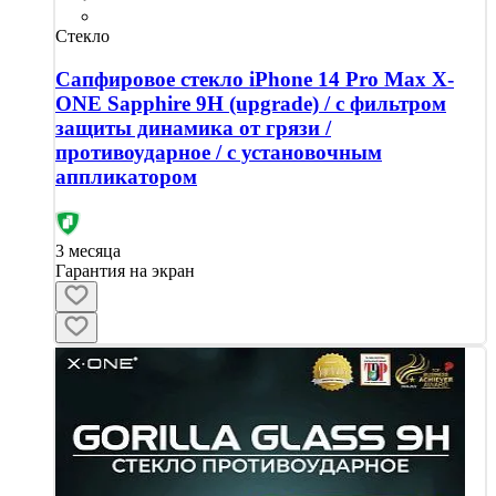
Стекло
Сапфировое стекло iPhone 14 Pro Max X-
ONE Sapphire 9H (upgrade) / с фильтром
защиты динамика от грязи /
противоударное / с установочным
аппликатором
3 месяца
Гарантия на экран