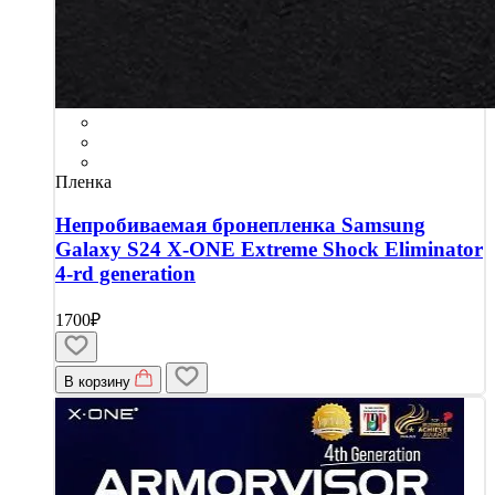
Пленка
Непробиваемая бронепленка Samsung
Galaxy S24 X-ONE Extreme Shock Eliminator
4-rd generation
1700₽
В корзину