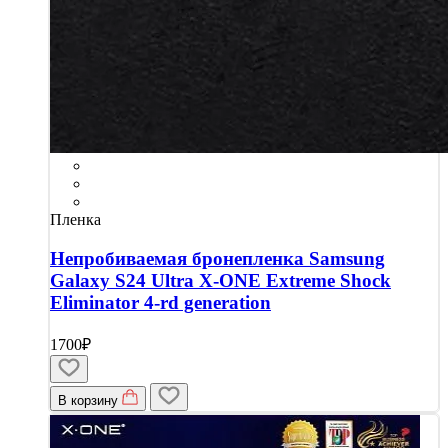
Пленка
Непробиваемая бронепленка Samsung
Galaxy S24 Ultra X-ONE Extreme Shock
Eliminator 4-rd generation
1700₽
В корзину