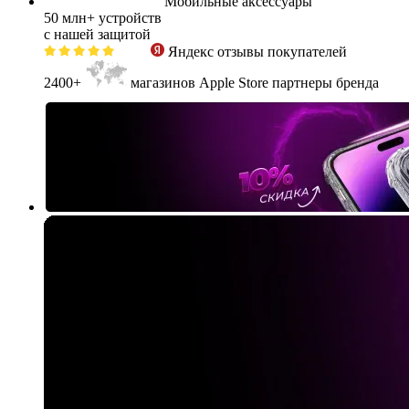
Мобильные аксессуары
50 млн+
устройств
с нашей защитой
Яндекс
отзывы покупателей
2400+
магазинов Apple Store партнеры бренда