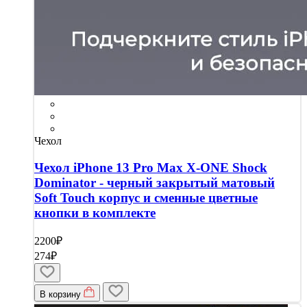
Чехол
Чехол iPhone 13 Pro Max X-ONE Shock
Dominator - черный закрытый матовый
Soft Touch корпус и сменные цветные
кнопки в комплекте
2200₽
274₽
В корзину