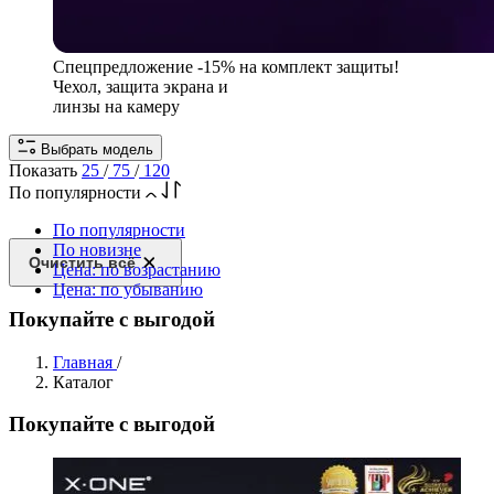
Спецпредложение
-15% на комплект защиты!
Чехол, защита экрана и
линзы на камеру
Выбрать модель
Показать
25
/
75
/
120
По популярности
По популярности
По новизне
Очистить всё
Цена: по возрастанию
Цена: по убыванию
Покупайте с выгодой
Главная
/
Каталог
Покупайте с выгодой