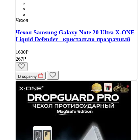
Чехол
Чехол Samsung Galaxy Note 20 Ultra X-ONE
Liquid Defender - кристально-прозрачный
1600₽
267₽
В корзину