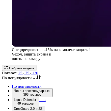
Спецпредложение
-15% на комплект защиты!
Чехол, защита экрана и
линзы на камеру
Выбрать модель
Показать
25
/
75
/
120
По популярности
По популярности
По новизне
Чехлы противоударные
396 товаров
Цена: по возрастанию
Цена: по убыванию
Liquid Defender
49 товаров
DropGuard 2.0 и 2S