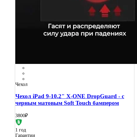
Чехол
Чехол iPad 9-10.2" X-ONE DropGuard - с
черным матовым Soft Touch бампером
3800₽
1 год
Гарантии