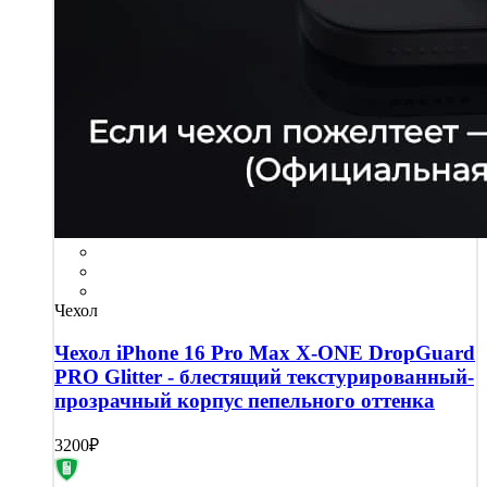
Чехол
Чехол iPhone 16 Pro Max X-ONE DropGuard
PRO Glitter - блестящий текстурированный-
прозрачный корпус пепельного оттенка
3200₽