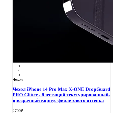
Чехол
Чехол iPhone 14 Pro Max X-ONE DropGuard
PRO Glitter - блестящий текстурированный-
прозрачный корпус фиолетового оттенка
2700₽