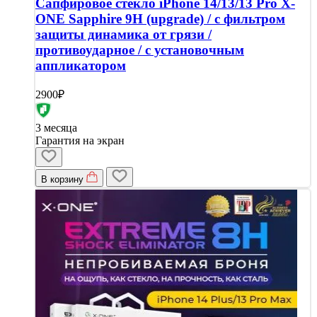
Сапфировое стекло iPhone 14/13/13 Pro X-
ONE Sapphire 9H (upgrade) / с фильтром
защиты динамика от грязи /
противоударное / с установочным
аппликатором
2900₽
3 месяца
Гарантия на экран
В корзину