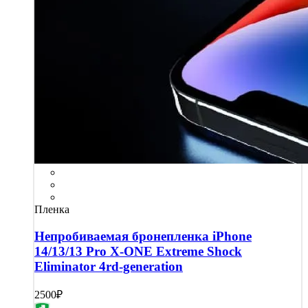
Пленка
Непробиваемая бронепленка iPhone
14/13/13 Pro X-ONE Extreme Shock
Eliminator 4rd-generation
2500₽