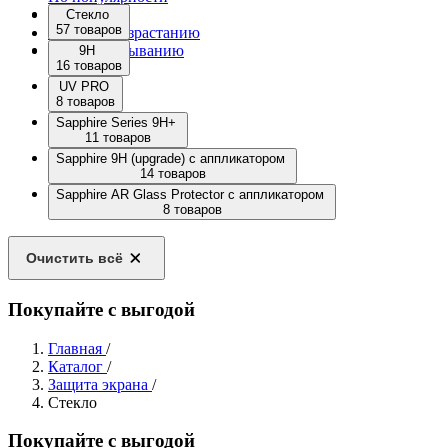
По новизне
Стекло
57 товаров
Цена: по возрастанию
Цена: по убыванию
9H
16 товаров
UV PRO
8 товаров
Sapphire Series 9H+
11 товаров
Sapphire 9H (upgrade) с аппликатором
14 товаров
Sapphire AR Glass Protector с аппликатором
8 товаров
Очистить всё
Покупайте с выгодой
Главная
/
Каталог
/
Защита экрана
/
Стекло
Покупайте с выгодой