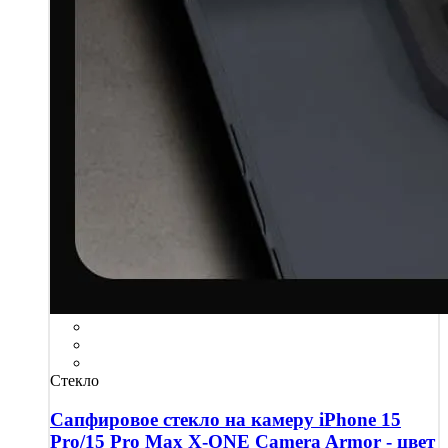
Стекло
Сапфировое стекло на камеру iPhone 15
Pro/15 Pro Max X-ONE Camera Armor - цвет