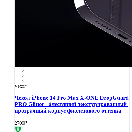
Чехол
Чехол iPhone 14 Pro Max X-ONE DropGuard
PRO Glitter - блестящий текстурированный-
прозрачный корпус фиолетового оттенка
2700₽