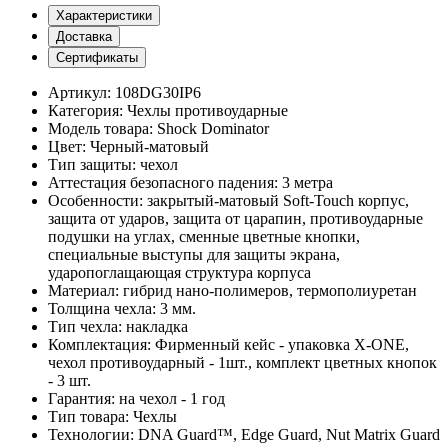
Характеристики
Доставка
Сертификаты
Артикул:
108DG30IP6
Категория:
Чехлы противоударные
Модель товара:
Shock Dominator
Цвет:
Черный-матовый
Тип защиты:
чехол
Аттестация безопасного падения:
3 метра
Особенности:
закрытый-матовый Soft-Touch корпус,
защита от ударов, защита от царапин, противоударные
подушки на углах, сменные цветные кнопки,
специальные выступы для защиты экрана,
ударопоглащающая структура корпуса
Материал:
гибрид нано-полимеров, термополиуретан
Толщина чехла:
3 мм.
Тип чехла:
накладка
Комплектация:
Фирменный кейс - упаковка X-ONE,
чехол противоударный - 1шт., комплект цветных кнопок
- 3 шт.
Гарантия:
на чехол - 1 год
Тип товара:
Чехлы
Технологии:
DNA Guard™, Edge Guard, Nut Matrix Guard